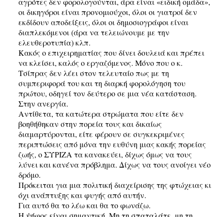
αγρότες δεν φορολογούνται, άρα είναι «ειδική ομάδα»,
οι δικηγόροι είναι προνομιούχοι, όλοι οι γιατροί δεν
εκδίδουν αποδείξεις, όλοι οι δημοσιογράφοι είναι
διαπλεκόμενοι (άρα να τελειώνουμε με την
ελευθεροτυπία) κλπ.
Κακός ο επιχειρηματίας που δίνει δουλειά και πρέπει
να κλείσει, καλός ο εργαζόμενος. Μόνο που ο κ.
Τσίπρας δεν λέει στον τελευταίο πως με τη
συμπεριφορά του και τη διαρκή φορολόγηση του
πρώτου, οδηγεί τον δεύτερο σε μια νέα κατάσταση.
Στην ανεργία.
Αντίθετα, τα κατώτερα στρώματα που είτε δεν
βοηθήθηκαν στην πορεία τους και δικαίως
διαμαρτύρονται, είτε φέρουν σε συγκεκριμένες
περιπτώσεις από μόνα την ευθύνη μιας κακής πορείας
ζωής, ο ΣΥΡΙΖΑ τα κανακεύει, δίχως όμως να τους
λύνει και κανένα πρόβλημα. Δίχως να τους ανοίγει νέο
δρόμο.
Πρόκειται για μια πολιτική διαχείρισης της φτώχειας κι
όχι ανάπτυξης και φυγής από αυτήν.
Για αυτό θα το λέω και θα το φωνάζω.
Η ψήφος είναι σημαντική. Μη τη σπαταλάτε, μη τη