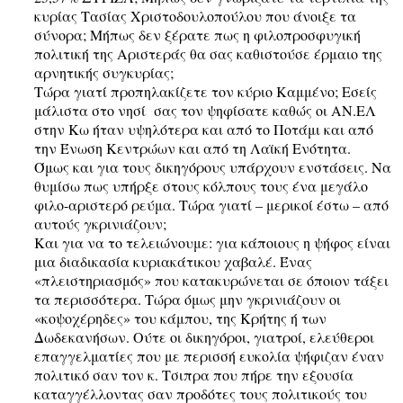
κυρίας Τασίας Χριστοδουλοπούλου που άνοιξε τα
σύνορα; Μήπως δεν ξέρατε πως η φιλοπροσφυγική
πολιτική της Αριστεράς θα σας καθιστούσε έρμαιο της
αρνητικής συγκυρίας;
Τώρα γιατί προπηλακίζετε τον κύριο Καμμένο; Εσείς
μάλιστα στο νησί σας τον ψηφίσατε καθώς οι ΑΝ.ΕΛ
στην Κω ήταν υψηλότερα και από το Ποτάμι και από
την Ένωση Κεντρώων και από τη Λαϊκή Ενότητα.
Όμως και για τους δικηγόρους υπάρχουν ενστάσεις. Να
θυμίσω πως υπήρξε στους κόλπους τους ένα μεγάλο
φιλο-αριστερό ρεύμα. Τώρα γιατί – μερικοί έστω – από
αυτούς γκρινιάζουν;
Και για να το τελειώνουμε: για κάποιους η ψήφος είναι
μια διαδικασία κυριακάτικου χαβαλέ. Ένας
«πλειστηριασμός» που κατακυρώνεται σε όποιον τάξει
τα περισσότερα. Τώρα όμως μην γκρινιάζουν οι
«κοψοχέρηδες» του κάμπου, της Κρήτης ή των
Δωδεκανήσων. Ούτε οι δικηγόροι, γιατροί, ελεύθεροι
επαγγελματίες που με περισσή ευκολία ψήφιζαν έναν
πολιτικό σαν τον κ. Τσιπρα που πήρε την εξουσία
καταγγέλλοντας σαν προδότες τους πολιτικούς του