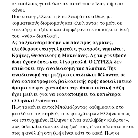
αντιπάλους γιατί έκαναν αυτά που ο ίδιος σήμερα
κάνει.
Που καταγγέλλει τη διαπλοκή όταν ο ίδιος με
κομματικούς διορισμούς και κλείνοντας το μάτι σε
καινούργια τζάκια και συμφέροντα ετοιμάζει τη δική
του, «νέα» διαπλοκή .
Ας το ξεκαθαρίσουμε λοιπόν προς αγρότες,
ελεύθερους επαγγελματίες, γιατρούς, νησιώτες,
Κρήτες, Θεσσαλούς ή Μακεδόνες. Ας το χωνέψουν
όσοι έχουν έστω και λίγο μυαλό. Ο ΣΥΡΙΖΑ δεν
επιδιώκει την αναδιανομή του πλούτου. Την
αναδιανομή της μιζέριας επιδιώκει θέλοντας σε
ένα καταστροφικό, βαλκανικής υφής σοσιαλιστικό
όραμα να φτωχοποιήσει την όποια αστική τάξη
έχει μείνει για να ικανοποιήσει τα κατώτερα
ελληνικά ένστικτα.
Πως το κάνει αυτό; Μπολιάζοντας καθημερινά στο
μυαλό και τις καρδιές των φτωχότερων Ελλήνων πως
«οι επιτυχημένοι Έλληνες είναι συλλήβδην κλέφτες»,
πως όσοι κάτι έκαναν στη ζωή τους είναι «ύποπτοι» και
πως η ανέλιξη στη ζωή είναι κάτι το κακό. Πως οι