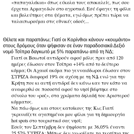
«παπαγαλάκια» όπως εύκολα τους αποκαλείς, πως σου
έρχεται Αρμαγεδών στο αγροτικό. Εσύ έφαγες τη φόλα
και βολεύτηκες στα ψέματα, εγώ όμως πρέπει τώρα να
ταλαιπωρούμαι στις εθνικές οδούς...
Θέλετε και παραπάνω; Γιατί οι Κορίνθιοι κάνουν «κουμάντο»
στους δρόμους όταν ψήφισαν σε έναν παραδοσιακά Δεξιό
νομό Τσίπρα δαγκωτό με 5% παραπάνω από τη ΝΔ;
Γιατί οι Βοιωτοί αντιδρούν αφού μόλις πριν από 120
ημέρες έδωσαν στον Τσίπρα +14% από το δεύτερο
κόμμα; Οι Αχαιοί ακόμα πιο γενναιόδωροι έδωσαν στον
ΣΥΡΙΖΑ διαφορά 19% σε σχέση με τη ΝΔ ενώ για την
Κρήτη που κι αυτή αντιδρά δεν κάνω καν τον κόπο να
αναφερθώ σε ποσοστά αφού το νησί βάφτηκε στο
σύνολο του «ροζ», στα χρώματα δηλαδή του Αριστερού
κόμματος.
Να πάω όμως και στους κατοίκους της Κω; Γιατί
γκρινιάζετε αγαπημένοι μου φίλοι για τη δημιουργία
hot spots στο τουριστικό σας νησί;
Εσείς τον Σεπτέμβρη δεν ψηφίσατε με 36,05% έναντι
25,57% ΣΥΡΙΖΑ; Μήπως δεν γνωρίζατε τα τερτίπια της