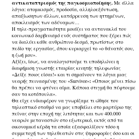
αντικατοπτρισμός της παγκοσμιοποίησης.
Με άλλα
λόγια: ατομικισμός, προδοσία, αλληλοεξόντωση,
απαξίωσητων άλλων, κατάρρευση των ηττημένων,
αποκλεισμός των αδύναμων…
Η τηλε-πραγματικότητα μοιάζει να αντανακλά τον
κοινωνικό δαρβινισμό ενός συστήματος που ξέρει πώς
να διαλύει κάθε ανθρώπινο δεσμό, πρωτίστως στο
πεδίο της εργασίας, όπου κυριαρχεί το «ο θάνατός σου,
η ζωή μου».
Αξίζει, ίσως, να αναλογιστούμε τι υποδηλώνει η
διαφήμιση γνωστής εταιρίας κινητής τηλεφωνίας
«Δείξε ποιος είσαι!» και τι σημαίνουν τα λόγια μιας
:
νεαρής πεινασμένης του «Survivor»
«Οποιος μένει πίσω
θα πρέπει να φτύνει αίμα. Κάποια στιγμή θα πέφτουμε
σαν τα κοτόπουλα».
Θα είχε ενδιαφέρον να γνωρίζαμε τι ώθησε τον
τηλεοπτικό σταθμό να μας υποβάλει στο μαρτύριο της
πείνας στην εποχή της λιτότητας και των 400.000
νεαρών μεταναστών στο εξωτερικό, εκτός από τα
οικονομικά κέρδη τα οποία εξασφαλίζουν τόσο η
συμμετοχή των τηλεθεατών στις ψηφοφορίες όσο και οι