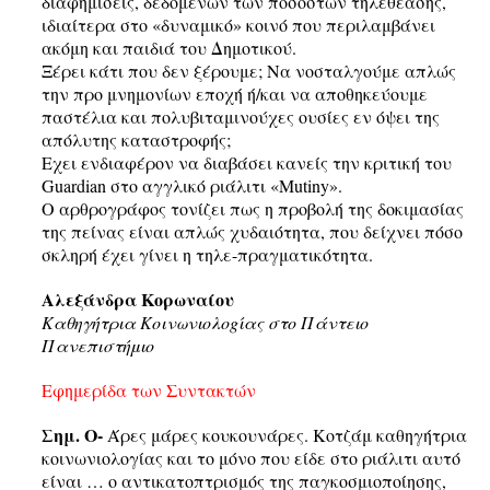
διαφημίσεις, δεδομένων των ποσοστών τηλεθέασης,
ιδιαίτερα στο «δυναμικό» κοινό που περιλαμβάνει
ακόμη και παιδιά του Δημοτικού.
Ξέρει κάτι που δεν ξέρουμε; Να νοσταλγούμε απλώς
την προ μνημονίων εποχή ή/και να αποθηκεύουμε
παστέλια και πολυβιταμινούχες ουσίες εν όψει της
απόλυτης καταστροφής;
Εχει ενδιαφέρον να διαβάσει κανείς την κριτική του
Guardian στο αγγλικό ριάλιτι «Mutiny».
Ο αρθρογράφος τονίζει πως η προβολή της δοκιμασίας
της πείνας είναι απλώς χυδαιότητα, που δείχνει πόσο
σκληρή έχει γίνει η τηλε-πραγματικότητα.
Αλεξάνδρα Κορωναίου
Καθηγήτρια Κοινωνιολο
g
ίας στο Πάντειο
Πανεπιστήμιο
Εφημερίδα των Συντακτών
Σημ. Ο-
Άρες μάρες κουκουνάρες. Κοτζάμ καθηγήτρια
κοινωνιολογίας και το μόνο που είδε στο ριάλιτι αυτό
είναι … ο αντικατοπτρισμός της παγκοσμιοποίησης,